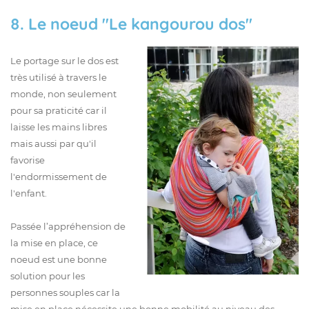
8. Le noeud "Le kangourou dos"
Le portage sur le dos est
très utilisé à travers le
monde, non seulement
pour sa praticité car il
laisse les mains libres
mais aussi par qu'il
favorise
l'endormissement de
l'enfant.
Passée l’appréhension de
la mise en place, ce
noeud est une bonne
solution pour les
personnes souples car la
mise en place nécessite une bonne mobilité au niveau des