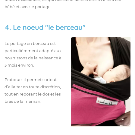
bébé et avec le portage.
4. Le noeud "le berceau"
Le portage en berceau est
particulièrement adapté aux
nourrissons de la naissance à
3 mois environ.
Pratique, il permet surtout
d’allaiter en toute discrétion,
tout en reposant le dos et les
bras de la maman.