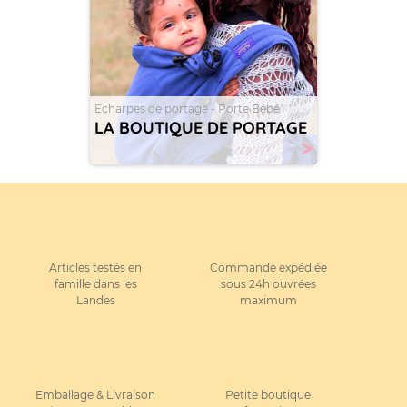
Echarpes de portage - Porte Bébé
LA BOUTIQUE DE PORTAGE
>
Articles testés en
Commande expédiée
famille dans les
sous 24h ouvrées
Landes
maximum
Emballage & Livraison
Petite boutique