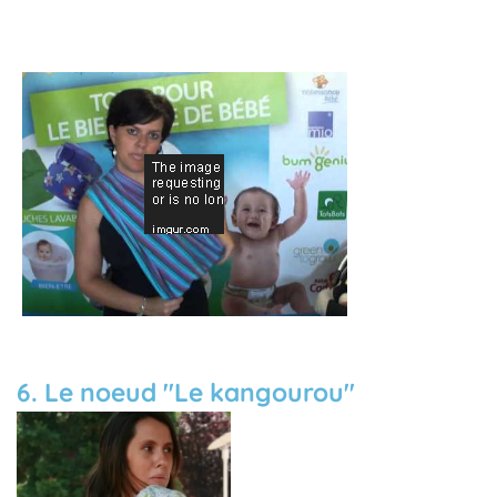
6. Le noeud "
Le kangourou"