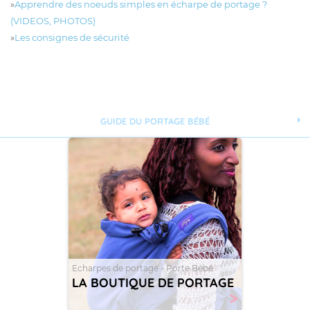
»
Apprendre des noeuds simples en écharpe de portage ?
(VIDEOS, PHOTOS)
»
Les consignes de sécurité
GUIDE DU PORTAGE BÉBÉ
Echarpes de portage - Porte Bébé
LA BOUTIQUE DE PORTAGE
>