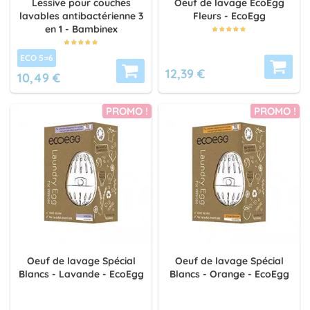
Lessive pour couches
Oeuf de lavage EcoEgg
lavables antibactérienne 3
Fleurs - EcoEgg
en 1 - Bambinex
ECO 5=6
12,39 €
10,49 €
PROMO !
PROMO !
Oeuf de lavage Spécial
Oeuf de lavage Spécial
Blancs - Lavande - EcoEgg
Blancs - Orange - EcoEgg