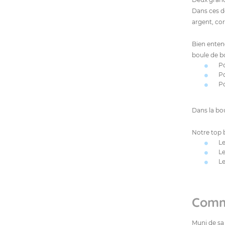
Dans ces de
argent, cor
Bien entend
boule de bo
Po
Po
Po
Dans la bo
Notre top 
Le
Le
Le
Comme
Muni de sa