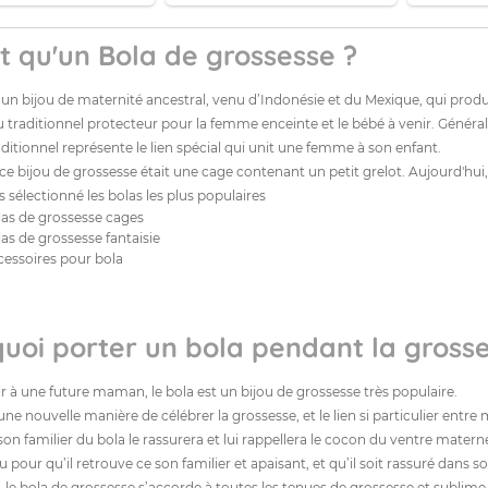
t qu'un Bola de grossesse ?
 un bijou de maternité ancestral, venu d’Indonésie et du Mexique, qui produ
u traditionnel protecteur pour la femme enceinte et le bébé à venir. Généra
aditionnel représente le lien spécial qui unit une femme à son enfant.
, ce bijou de grossesse était une cage contenant un petit grelot. Aujourd'hu
sélectionné les bolas les plus populaires
las de grossesse cages
as de grossesse fantaisie
cessoires pour bola
uoi porter un bola pendant la grosse
rir à une future maman, le bola est un bijou de grossesse très populaire.
une nouvelle manière de célébrer la grossesse, et le lien si particulier en
on familier du bola le rassurera et lui rappellera le cocon du ventre matern
pour qu’il retrouve ce son familier et apaisant, et qu’il soit rassuré dans 
 le bola de grossesse s’accorde à toutes les tenues de grossesse et sublime