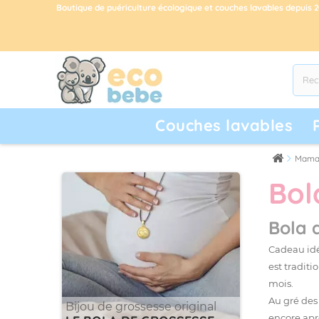
Boutique de puériculture écologique et couches lavables depuis 
Couches lavables
Mama
Bol
Bola 
Cadeau id
est tradit
mois.
Au gré des
Bijou de grossesse original
encore apr