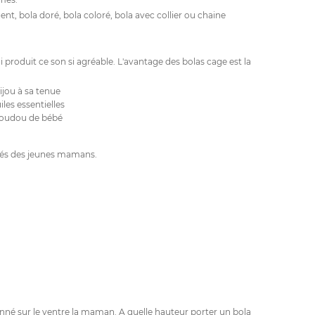
ent, bola doré, bola coloré, bola avec collier ou chaine
i produit ce son si agréable. L'avantage des bolas cage est la
ijou à sa tenue
iles essentielles
 doudou de bébé
érés des jeunes mamans.
onné sur le ventre la maman. A quelle hauteur porter un bola