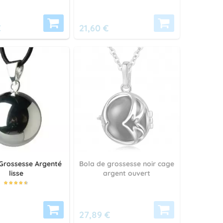
€
21,60 €
Grossesse Argenté
Bola de grossesse noir cage
lisse
argent ouvert
27,89 €