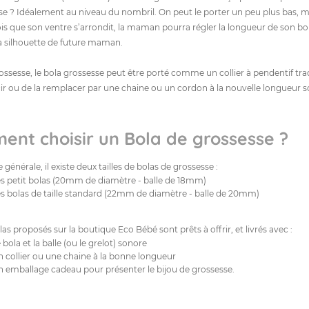
se ? Idéalement au niveau du nombril. On peut le porter un peu plus bas, ma
is que son ventre s’arrondit, la maman pourra régler la longueur de son bol
a silhouette de future maman.
ossesse, le bola grossesse peut être porté comme un collier à pendentif tradi
cir ou de la remplacer par une chaine ou un cordon à la nouvelle longueur s
nt choisir un Bola de grossesse ?
générale, il existe deux tailles de bolas de grossesse :
s petit bolas (20mm de diamètre - balle de 18mm)
s bolas de taille standard (22mm de diamètre - balle de 20mm)
las proposés sur la boutique Eco Bébé sont prêts à offrir, et livrés avec :
 bola et la balle (ou le grelot) sonore
 collier ou une chaine à la bonne longueur
 emballage cadeau pour présenter le bijou de grossesse.