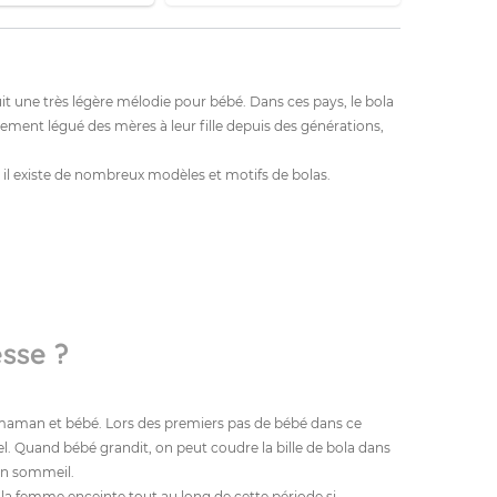
it une très légère mélodie pour bébé. Dans ces pays, le bola
lement légué des mères à leur fille depuis des générations,
i, il existe de nombreux modèles et motifs de bolas.
sse ?
tre maman et bébé. Lors des premiers pas de bébé dans ce
el. Quand bébé grandit, on peut coudre la bille de bola dans
son sommeil.
 la femme enceinte tout au long de cette période si