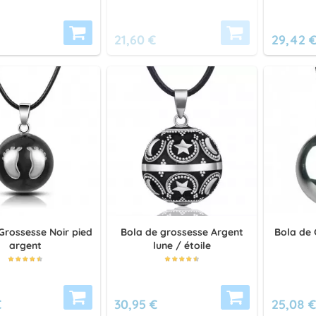
21,60 €
29,42 
Grossesse Noir pied
Bola de grossesse Argent
Bola de 
argent
lune / étoile
€
30,95 €
25,08 €