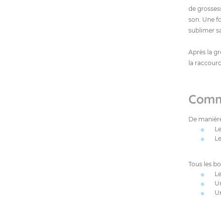
de grosses
son. Une fo
sublimer s
Après la gr
la raccour
Comme
De manière 
Le
Le
Tous les bo
Le
Un
Un