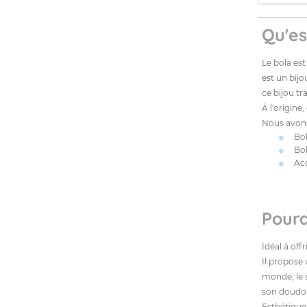
Qu'es
Le bola est
est un bijo
ce bijou tr
À l'origine
Nous avons 
Bo
Bol
Ac
Pourq
Idéal à off
Il propose 
monde, le s
son doudou 
Esthétique,