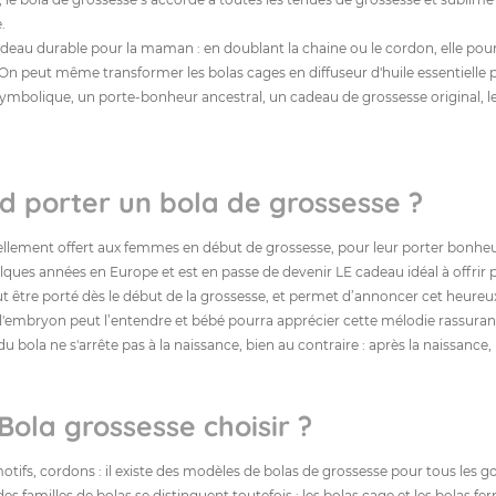
.
adeau durable pour la maman : en doublant la chaine ou le cordon, elle pou
 On peut même transformer les bolas cages en diffuseur d'huile essentiell
symbolique, un porte-bonheur ancestral, un cadeau de grossesse original, l
 porter un bola de grossesse ?
ellement offert aux femmes en début de grossesse, pour leur porter bonheur
ques années en Europe et est en passe de devenir LE cadeau idéal à offrir p
ut être porté dès le début de la grossesse, et permet d’annoncer cet heure
 l'embryon peut l’entendre et bébé pourra apprécier cette mélodie rassurant
 du bola ne s'arrête pas à la naissance, bien au contraire : après la naissanc
Bola grossesse choisir ?
otifs, cordons : il existe des modèles de bolas de grossesse pour tous les g
s familles de bolas se distinguent toutefois : les bolas cage et les bolas fe