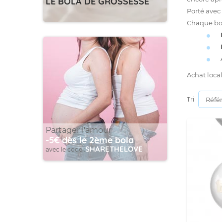
LE BOLA DE GROSSESSE
Porté avec 
Chaque bola
Achat loca
Tri
Partager l'amour
-5€ dès le 2ème bola
SHARETHELOVE
avec le code :