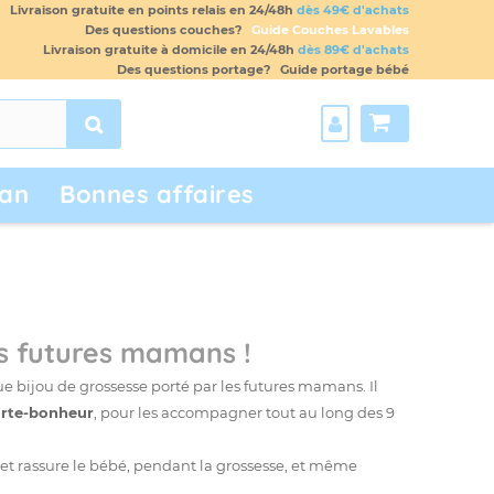
Livraison gratuite en points relais en 24/48h
dès 49€ d'achats
Des questions couches?
Guide Couches Lavables
Livraison gratuite à domicile en 24/48h
dès 89€ d'achats
Des questions portage?
Guide portage bébé
an
Bonnes affaires
es futures mamans !
 bijou de grossesse porté par les futures mamans. Il
rte-bonheur
, pour les accompagner tout au long des 9
et rassure le bébé, pendant la grossesse, et même