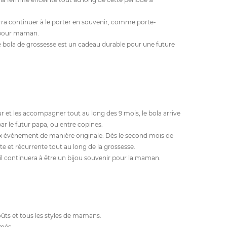
rra continuer à le porter en souvenir, comme porte-
e pour maman.
e bola de grossesse est un cadeau durable pour une future
 et les accompagner tout au long des 9 mois, le bola arrive
ar le futur papa, ou entre copines.
ux évènement de manière originale. Dès le second mois de
e et récurrente tout au long de la grossesse.
e, il continuera à être un bijou souvenir pour la maman.
oûts et tous les styles de mamans.
rmés.