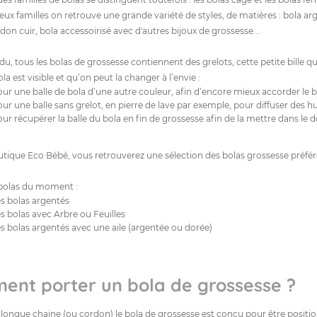
ux familles on retrouve une grande variété de styles, de matières : bola arg
don cuir, bola accessoirisé avec d'autres bijoux de grossesse...
u, tous les bolas de grossesse contiennent des grelots, cette petite bille qu
la est visible et qu’on peut la changer à l’envie :
ur une balle de bola d’une autre couleur, afin d’encore mieux accorder le b
ur une balle sans grelot, en pierre de lave par exemple, pour diffuser des hu
ur récupérer la balle du bola en fin de grossesse afin de la mettre dans le
utique Eco Bébé, vous retrouverez une sélection des bolas grossesse préf
bolas du moment :
s bolas argentés
s bolas avec Arbre ou Feuilles
s bolas argentés avec une aile (argentée ou dorée)
nt porter un bola de grossesse ?
 longue chaine (ou cordon) le bola de grossesse est conçu pour être positi