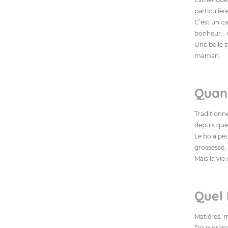
particulière
C’est un c
bonheur...
Une belle 
maman.
Quand
Traditionn
depuis quel
Le bola pe
grossesse,
Mais la vie
Quel 
Matières, m
Deux grande