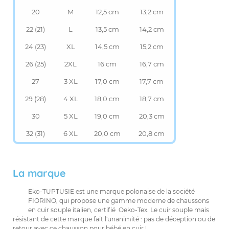
20
M
12,5 cm
13,2 cm
22 (21)
L
13,5 cm
14,2 cm
24 (23)
XL
14,5 cm
15,2 cm
26 (25)
2XL
16 cm
16,7 cm
27
3 XL
17,0 cm
17,7 cm
29 (28)
4 XL
18,0 cm
18,7 cm
30
5 XL
19,0 cm
20,3 cm
32 (31)
6 XL
20,0 cm
20,8 cm
La marque
Eko-TUPTUSIE est une marque polonaise de la société
FIORINO, qui propose une gamme moderne de chaussons
en cuir souple italien, certifié Oeko-Tex. Le cuir souple mais
résistant de cette marque fait l'unanimité : pas de déception ou de
retour avec ce chausson pour bébé en cuir !