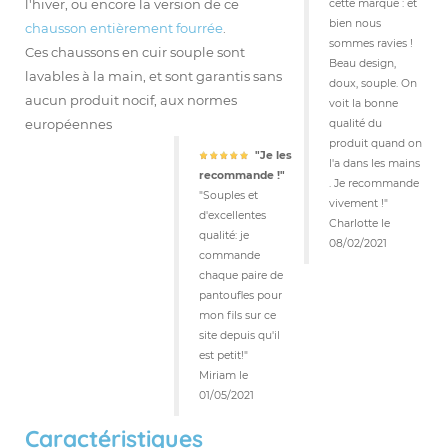
l'hiver, ou encore la version de ce
cette marque : et
bien nous
chausson entièrement fourrée
.
sommes ravies !
Ces chaussons en cuir souple sont
Beau design,
lavables à la main, et sont garantis sans
doux, souple. On
aucun produit nocif, aux normes
voit la bonne
européennes
qualité du
produit quand on
"Je les
l'a dans les mains
recommande !"
. Je recommande
"Souples et
vivement !"
d'excellentes
Charlotte
le
qualité: je
08/02/2021
commande
chaque paire de
pantoufles pour
mon fils sur ce
site depuis qu'il
est petit!"
Miriam le
01/05/2021
Caractéristiques