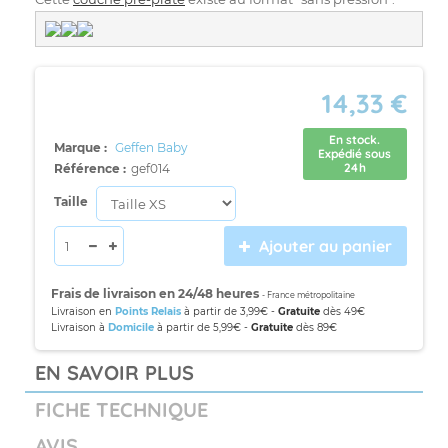
14,33 €
En stock.
Marque :
Geffen Baby
Expédié sous
24h
Référence :
gef014
Taille
Ajouter au panier
Frais de livraison en 24/48 heures
- France métropolitaine
Livraison en
Points Relais
à partir de 3,99€ -
Gratuite
dès 49€
Livraison à
Domicile
à partir de 5,99€ -
Gratuite
dès 89€
EN SAVOIR PLUS
FICHE TECHNIQUE
AVIS