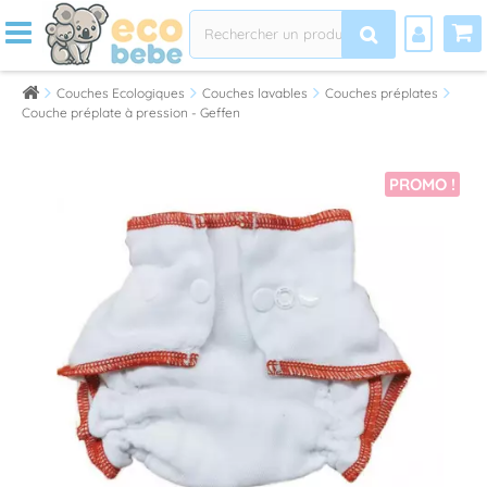
Couches Ecologiques
Couches lavables
Couches préplates
Couche préplate à pression - Geffen
PROMO !