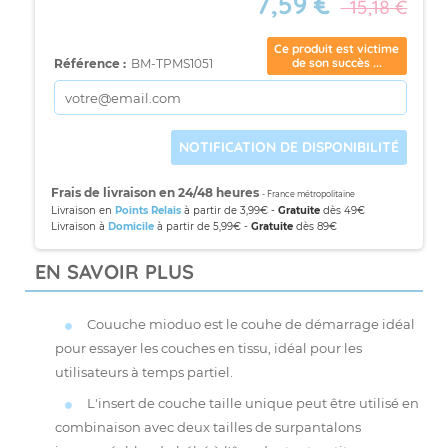
7,59 €
15,18 €
Ce produit est victime
de son succès ...
Référence :
BM-TPMS1051
NOTIFICATION DE DISPONIBILITÉ
Frais de livraison en 24/48 heures
- France métropolitaine
Livraison en
Points Relais
à partir de 3,99€ -
Gratuite
dès 49€
Livraison à
Domicile
à partir de 5,99€ -
Gratuite
dès 89€
EN SAVOIR PLUS
Couuche mioduo est le couhe de démarrage idéal
pour essayer les couches en tissu, idéal pour les
utilisateurs à temps partiel.
L'insert de
couche taille unique
peut être utilisé en
combinaison avec deux tailles de surpantalons