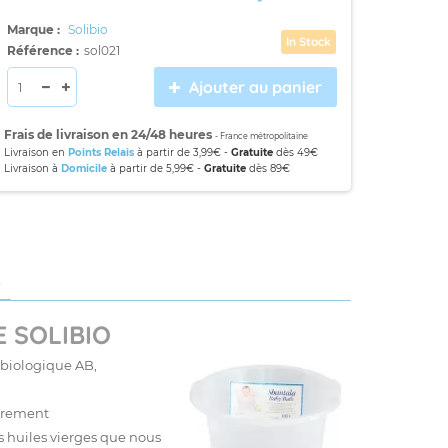
Marque :
Solibio
In Stock
Référence :
sol021
Ajouter au panier
Frais de livraison en 24/48 heures
- France métropolitaine
Livraison en
Points Relais
à partir de 3,99€ -
Gratuite
dès 49€
Livraison à
Domicile
à partir de 5,99€ -
Gratuite
dès 89€
S
 SOLIBIO
e biologique AB,
ièrement
s huiles vierges que nous