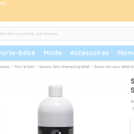
2007
Porte-bébé
Mode
Accessoires
Mam
soires
Pour le bain
Savons, Gels, Shampoing bébé
Savon noir pour bébé bio 
S
S
S
: 