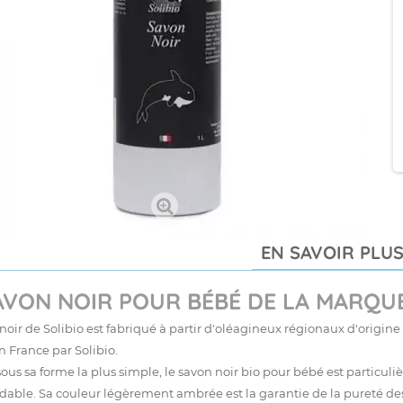
EN SAVOIR PLU
AVON NOIR POUR BÉBÉ DE LA MARQUE
noir de Solibio est fabriqué à partir d'oléagineux régionaux d'origin
n France par Solibio.
ous sa forme la plus simple, le savon noir bio pour bébé est particul
able. Sa couleur légèrement ambrée est la garantie de la pureté de