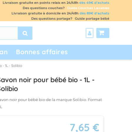
Livraison gratuite en points relais en 24/48h
dès 49€ d'achats
Des questions couches?
Guide Couches Lavables
Livraison gratuite à domicile en 24/48h
dès 89€ d'achats
Des questions portage?
Guide portage bébé
an
Bonnes affaires
- 1L - Solibio
avon noir pour bébé bio - 1L -
olibio
avon noir pour bébé bio de la marque Solibio. Format
1L
7,65 €