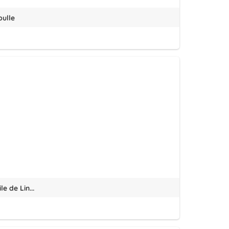
bulle
e de Lin...