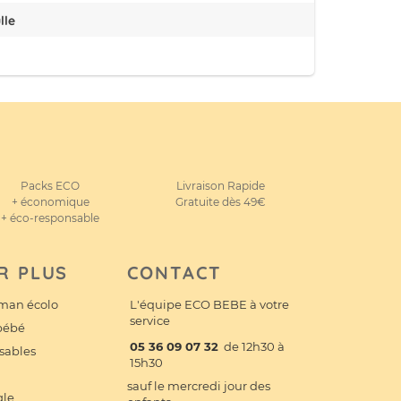
lle
Packs ECO
Livraison Rapide
+ économique
Gratuite dès 49€
+ éco-responsable
R PLUS
CONTACT
man écolo
L'équipe ECO BEBE à votre
service
 bébé
05 36 09 07 32
de 12h30 à
sables
15h30
sauf le mercredi jour des
gle