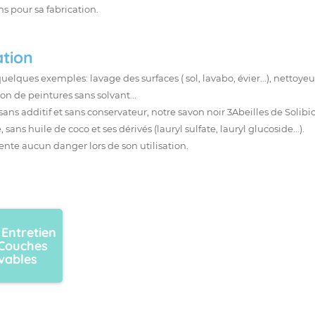
s pour sa fabrication.
ation
quelques exemples: lavage des surfaces ( sol, lavabo, évier...), nettoye
on de peintures sans solvant...
ans additif et sans conservateur, notre savon noir 3Abeilles de Solibio
 sans huile de coco et ses dérivés (lauryl sulfate, lauryl glucoside...).
sente aucun danger lors de son utilisation.
 Entretien
Couches
vables