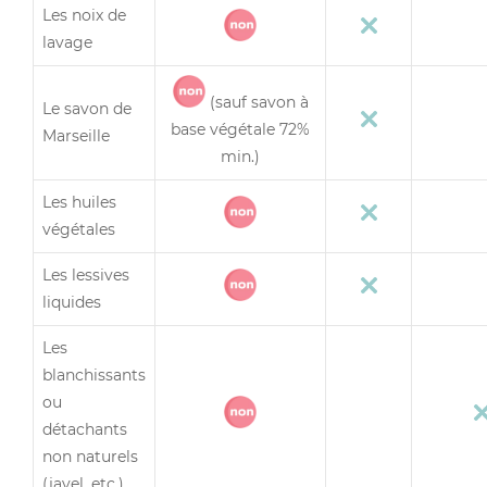
Les noix de
lavage
(sauf savon à
Le savon de
base végétale 72%
Marseille
min.)
Les huiles
végétales
Les lessives
liquides
Les
blanchissants
ou
détachants
non naturels
(javel, etc.)