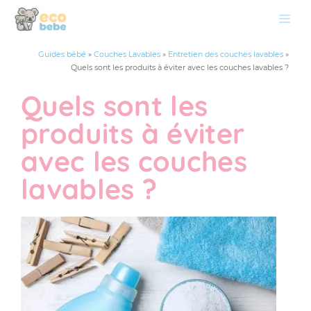
Aller
Me
au
contenu
Guides bébé
»
Couches Lavables
»
Entretien des couches lavables
»
Quels sont les produits à éviter avec les couches lavables ?
Quels sont les
produits à éviter
avec les couches
lavables ?