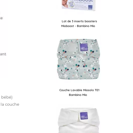
Lot de 3 inserts boosters
Mioboost - Bambino Mio
Couche Lavable Miosolo TE1
Bambino Mio
u bébé)
e la couche