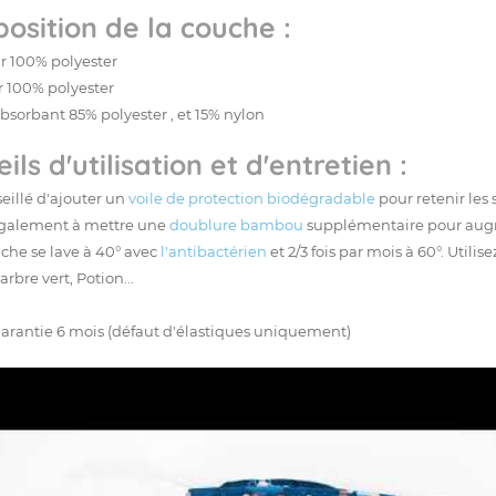
osition de la couche :
ur 100% polyester
ur 100% polyester
bsorbant 85% polyester , et 15% nylon
ils d'utilisation et d'entretien :
nseillé d'ajouter un
voile de protection biodégradable
pour retenir les s
galement à mettre une
doublure bambou
supplémentaire pour augm
che se lave à 40° avec
l'antibactérien
et 2/3 fois par mois à 60°. Utilis
rbre vert, Potion...
arantie 6 mois (défaut d'élastiques uniquement)