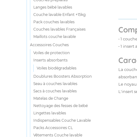
Langes bébé lavables
Couche lavable Enfant +15kg
Pack couches lavables
Comp
Couches lavables Françaises
Maillots couche lavable
• 1 couch
Accessoires Couches
• 1
insert
Voiles de protection
Carac
Inserts absorbants
Voiles biodégradables
La couch
Doublures Boosters Absorption
absorbant
Seau à couches lavables
Le noyau 
Sacs à couches lavables
L'insert 
Matelas de Change
Nettoyage des fesses de bébé
Lingettes lavables
Indispensables Couche Lavable
Packs Accessoires CL
Vêtements Couche lavable