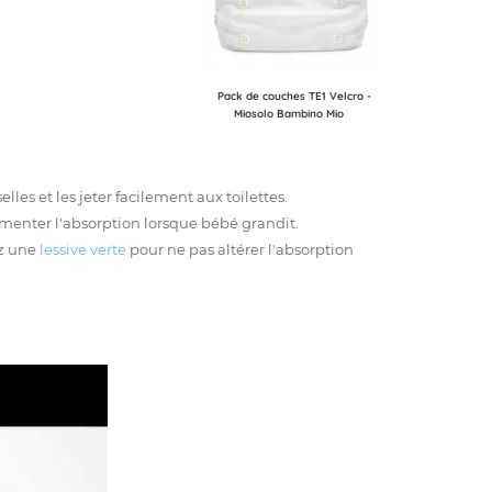
Pack de couches TE1 Velcro -
Miosolo Bambino Mio
elles et les jeter facilement aux toilettes.
enter l'absorption lorsque bébé grandit.
ez une
lessive verte
pour ne pas altérer l'absorption