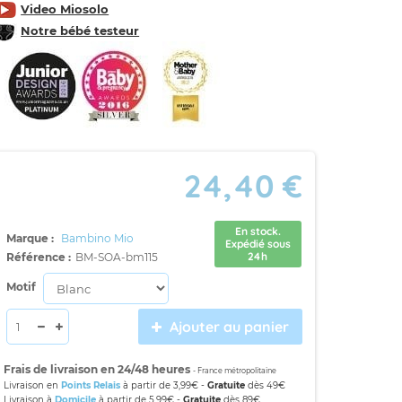
Video Miosolo
Notre bébé testeur
24,40 €
En stock.
Marque :
Bambino Mio
Expédié sous
24h
Référence :
BM-SOA-bm115
Motif
Ajouter au panier
Frais de livraison en 24/48 heures
- France métropolitaine
Livraison en
Points Relais
à partir de 3,99€ -
Gratuite
dès 49€
Livraison à
Domicile
à partir de 5,99€ -
Gratuite
dès 89€