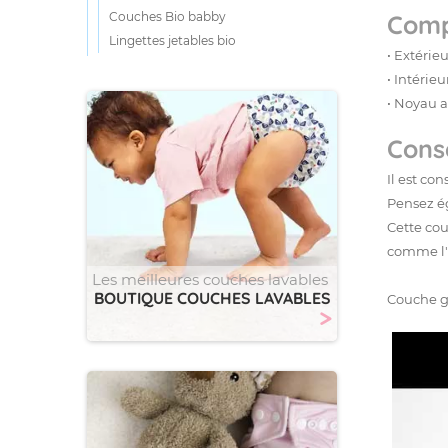
Couches Bio babby
Comp
Lingettes jetables bio
• Extérie
• Intérie
• Noyau a
Conse
Il est co
Pensez é
Cette cou
comme l'a
Les meilleures couches lavables
BOUTIQUE COUCHES LAVABLES
Couche g
>