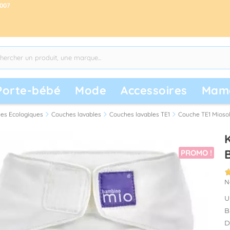
2007
Porte-bébé
Mode
Accessoires
Mam
es Ecologiques
Couches lavables
Couches lavables TE1
Couche TE1 Mioso
PROMO !
N
U
B
D