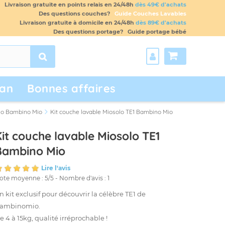
Livraison gratuite en points relais en 24/48h
dès 49€ d'achats
Des questions couches?
Guide Couches Lavables
Livraison gratuite à domicile en 24/48h
dès 89€ d'achats
Des questions portage?
Guide portage bébé
an
Bonnes affaires
lo Bambino Mio
Kit couche lavable Miosolo TE1 Bambino Mio
Kit couche lavable Miosolo TE1
Bambino Mio
Lire l'avis
ote moyenne :
5
/
5
- Nombre d'avis :
1
n kit exclusif pour découvrir la célèbre TE1 de
ambinomio.
e 4 à 15kg, qualité irréprochable !