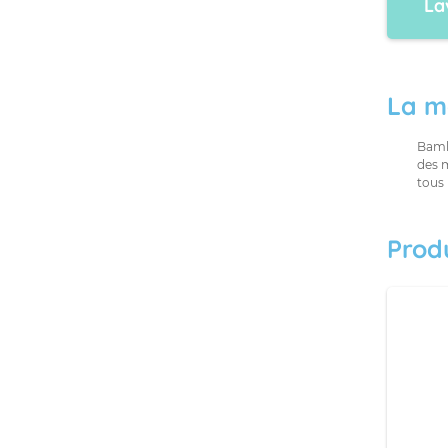
La
La m
Bamb
des 
tous 
Prod