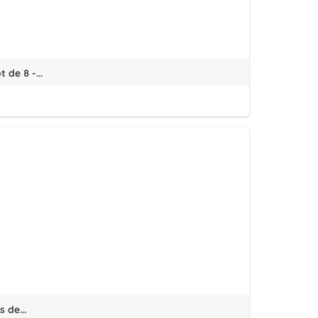
 de 8 -...
 de...