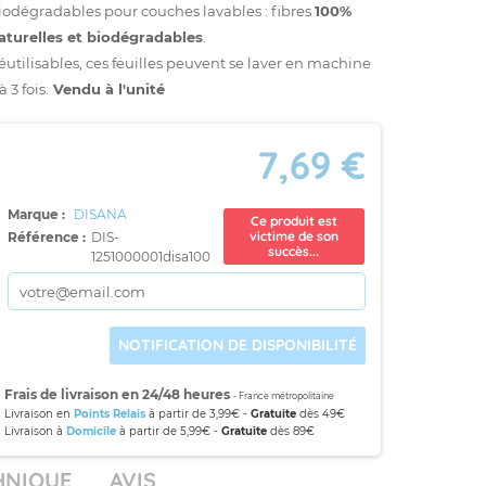
iodégradables pour couches lavables : fibres
100%
aturelles et biodégradables
.
éutilisables, ces feuilles peuvent se laver en machine
à 3 fois.
Vendu à l'unité
7,69 €
Marque :
DISANA
Ce produit est
victime de son
Référence :
DIS-
succès...
1251000001disa100
NOTIFICATION DE DISPONIBILITÉ
Frais de livraison en 24/48 heures
- France métropolitaine
Livraison en
Points Relais
à partir de 3,99€ -
Gratuite
dès 49€
Livraison à
Domicile
à partir de 5,99€ -
Gratuite
dès 89€
HNIQUE
AVIS