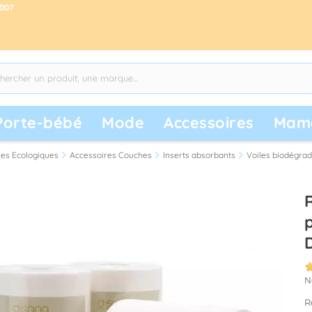
2007
Porte-bébé
Mode
Accessoires
Mam
es Ecologiques
Accessoires Couches
Inserts absorbants
Voiles biodégra
N
R