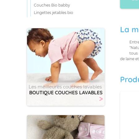
Couches Bio babby
Lingettes jetables bio
La m
Entre
"Natu
tous 
de laine e
Prod
Les meilleures couches lavables
BOUTIQUE COUCHES LAVABLES
>