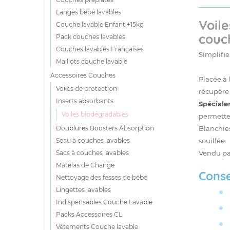
Langes bébé lavables
Voil
Couche lavable Enfant +15kg
couc
Pack couches lavables
Couches lavables Françaises
Simplifie
Maillots couche lavable
Accessoires Couches
Placée à 
Voiles de protection
récupère 
Inserts absorbants
Spéciale
Voiles biodégradables
permetten
Doublures Boosters Absorption
Blanchies
Seau à couches lavables
souillée.
Sacs à couches lavables
Vendu pa
Matelas de Change
Consei
Nettoyage des fesses de bébé
Lingettes lavables
Indispensables Couche Lavable
Packs Accessoires CL
Vêtements Couche lavable