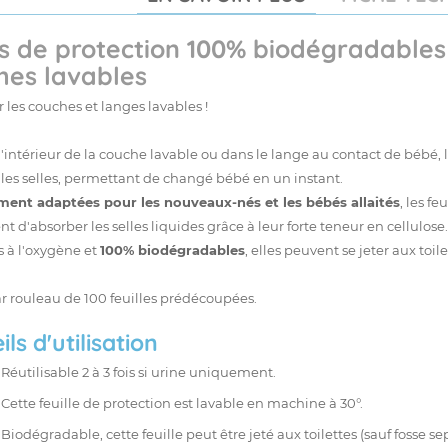
es de protection 100% biodégradables
hes lavables
r les couches et
langes
lavables !
l'intérieur de la couche lavable ou dans le
lange
au contact de bébé, l
les selles, permettant de changé bébé en un instant.
ment adaptées pour les nouveaux-nés et les bébés allaités
, les fe
t d'absorber les selles liquides grâce à leur forte teneur en cellulose
 à l'oxygène et
100% biodégradables
, elles peuvent se
jeter aux toil
r rouleau de 100 feuilles prédécoupées.
ls d'utilisation
Réutilisable 2 à 3 fois si urine uniquement.
Cette feuille de protection est lavable en machine à 30°.
Biodégradable, cette feuille peut être jeté aux toilettes (sauf fosse 