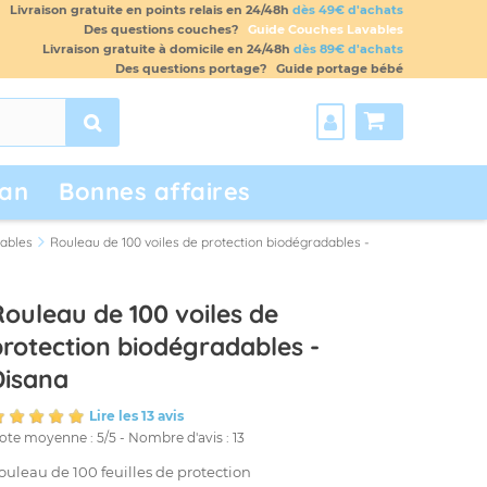
Livraison gratuite en points relais en 24/48h
dès 49€ d'achats
Des questions couches?
Guide Couches Lavables
Livraison gratuite à domicile en 24/48h
dès 89€ d'achats
Des questions portage?
Guide portage bébé
an
Bonnes affaires
dables
Rouleau de 100 voiles de protection biodégradables -
Rouleau de 100 voiles de
protection biodégradables -
Disana
Lire les 13 avis
ote moyenne :
5
/
5
- Nombre d'avis :
13
ouleau de 100 feuilles de protection