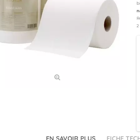
b
n
R
2 
EN SAVOIR PLUS
FICHE TEC