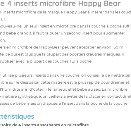
de 4 inserts microfibre Happy Bear
 4
inserts microfibre
de la marque Happy Bear à insérer dans les
couc
TE1.
nouveau-né, un seul
insert en microfibre
dans la couche à poche suffi
d bébé grandit, il faut rajouter un second insert pour augmenter
ion.
ers
en microfibre de HappyBear peuvent absorber environ 150 ml
é, ce qui est plus que la plupart des boosters d'autres marques. Il
'utiliser avec la plupart des couches TE1 à poche.
utilise plusieurs inserts dans une couche, on conseille de mettre cel
ibre sur le dessus car cette matière est la plus rapide pour drainer et
l'humidité afin d'obtenir le fameux effet bébé au sec. La microfibre
 matière synthétique, on veillera à éviter de la placer en contact dire
fesses de bébé mais on disposera l'insert dans la poche de la couche.
téristiques
Boite de 4
inserts absorbants
en microfibre