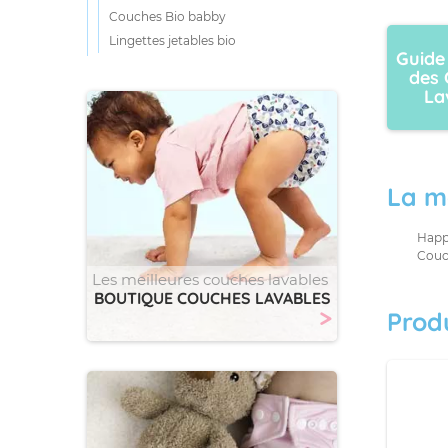
Couches Bio babby
Lingettes jetables bio
Guide
des 
La
La m
Happ
Couc
Les meilleures couches lavables
BOUTIQUE COUCHES LAVABLES
>
Prod