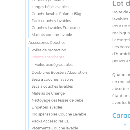
Lot 
Langes bébé lavables
Boite de
Couche lavable Enfant +15kg
lavables
Pack couches lavables
Pour un 
Couches lavables Françaises
mais quan
Maillots couche lavable
l'absorpt
Accessoires Couches
Les
boost
Voiles de protection
d'humidit
Inserts absorbants
peuvent s
Voiles biodégradables
Doublures Boosters Absorption
Quand on 
Seau à couches lavables
en microf
Sacs à couches lavables
absorber 
Matelas de Change
étant une
Nettoyage des fesses de bébé
avec les 
Lingettes lavables
Carac
Indispensables Couche Lavable
Packs Accessoires CL
Vêtements Couche lavable