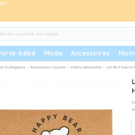
2007
Porte-bébé
Mode
Accessoires
Mam
es Ecologiques
Accessoires Couches
Inserts absorbants
Lot de 4 inserts 
L
L
u