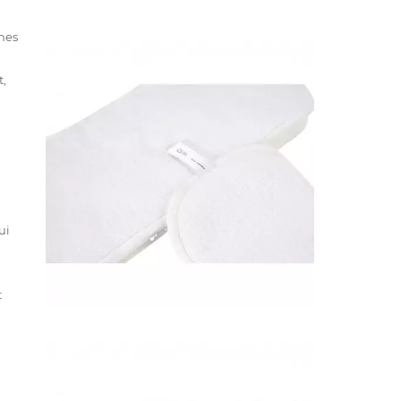
hes
t,
ui
t