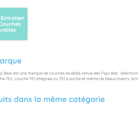
 Entretien
Couches
vables
arque
y Bear est une marque de couches lavables venue des Pays Bas : sélection
he TE2, couche TE1 intégrale ou TE1 à poche et même de beaux inserts, le
uits dans la même catégorie