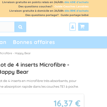
Livraison gratuite en points relais en 24/48h
dès 49€ d'achats
Des questions couches?
Guide Couches Lavables
Livraison gratuite à domicile en 24/48h
dès 89€ d'achats
Des questions portage?
Guide portage bébé
an
Bonnes affaires
Microfibre - Happy Bear
ot de 4 inserts Microfibre -
Happy Bear
ot de 4 inserts en microfibre très absorbants, pour
ne absorption rapide dans les couches TE1 à poche.
16,37 €