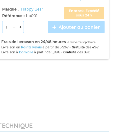
Marque :
Happy Bear
En stock. Expédié
sous 24h
Référence :
hb001
Ajouter au panier
Frais de livraison en 24/48 heures
- France métropolitaine
Livraison en
Points Relais
à partir de 3,99€ -
Gratuite
dès 49€
Livraison à
Domicile
à partir de 5,99€ -
Gratuite
dès 89€
 TECHNIQUE