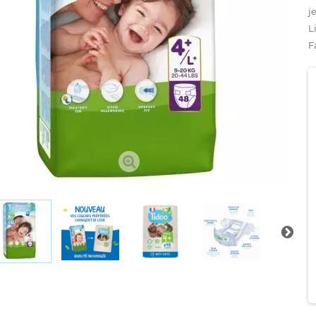
j
L
F