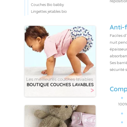
repositio
Couches Bio babby
Lingettes jetables bio
Anti-
Faciles d
nuit pend
épaisseur
absorbant
Ses barri
sécurité 
Les meilleures couches lavables
BOUTIQUE COUCHES LAVABLES
Compo
>
100