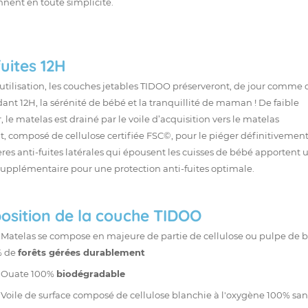
nnent en toute simplicité.
fuites 12H
’utilisation, les couches jetables TIDOO préserveront, de jour comme 
ant 12H, la sérénité de bébé et la tranquillité de maman ! De faible
, le matelas est drainé par le voile d’acquisition vers le matelas
, composé de cellulose certifiée FSC©, pour le piéger définitivement
ères anti-fuites latérales qui épousent les cuisses de bébé apportent 
supplémentaire pour une protection anti-fuites optimale.
sition de la couche TIDOO
Matelas se compose en majeure de partie de cellulose ou pulpe de 
% de
forêts gérées durablement
Ouate 100%
biodégradable
Voile de surface composé de cellulose blanchie à l'oxygène 100% san