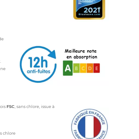
de
.
une
bois
FSC
, sans chlore, issue à
s chlore