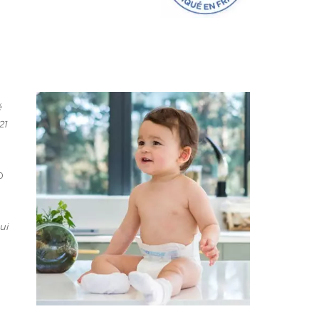
é
21
0
ui