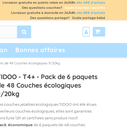
Livraison gratuite en points relais en 24/48h
dès 49€ d'achats
Des questions couches?
Guide Couches Lavables
Livraison gratuite à domicile en 24/48h
dès 89€ d'achats
Des questions portage?
Guide portage bébé
an
Bonnes affaires
ets de 48 Couches écologiques 9/20kg
TIDOO - T4+ - Pack de 6 paquets
de 48 Couches écologiques
9/20kg
es couches jetables écologiques TIDOO ont été élues
eilleurs couches écologiques, elles sont garanties
ans fuite 12h et certifiées sans produit nocif.
ack économique
de 6 paquets de 48 couches