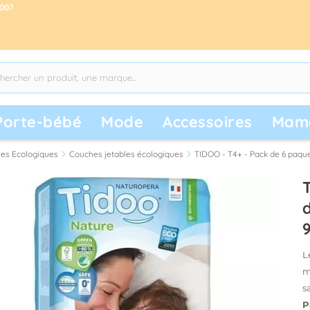
2007
Porte-bébé
Mode
Accessoires
Mam
es Ecologiques
Couches jetables écologiques
TIDOO - T4+ - Pack de 6 paqu
L
m
s
P