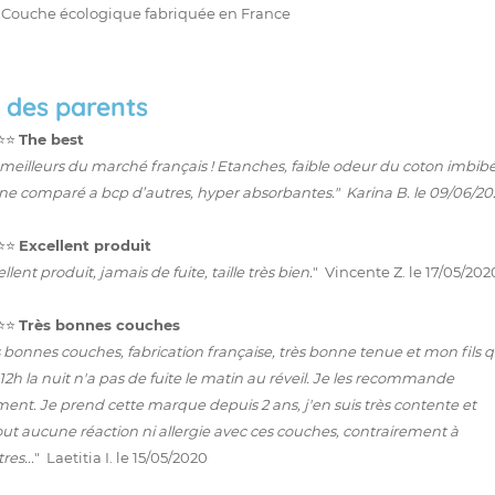
Couche écologique fabriquée en France
s des parents
⭐️⭐️
The best
 meilleurs du marché français ! Etanches, faible odeur du coton imbib
ine comparé a bcp d’autres, hyper absorbantes." Karina B. le 09/06/20
⭐️⭐️
Excellent produit
llent produit, jamais de fuite, taille très bien.
" Vincente Z. le 17/05/202
⭐️⭐️
Très bonnes couches
 bonnes couches, fabrication française, très bonne tenue et mon fils q
 12h la nuit n'a pas de fuite le matin au réveil. Je les recommande
ment. Je prend cette marque depuis 2 ans, j'en suis très contente et
out aucune réaction ni allergie avec ces couches, contrairement à
res...
" Laetitia I. le 15/05/2020