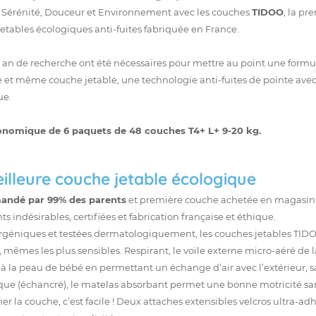
z Sérénité, Douceur et Environnement avec les couches
TIDOO
, la p
jetables
écologiques anti-fuites fabriquée en France.
 an de recherche ont été nécessaires pour mettre au point une formul
e et même couche jetable, une technologie anti-fuites de pointe a
ue.
nomique de 6 paquets de 48 couches T4+ L+ 9-20 kg.
illeure couche jetable écologique
ndé par 99% des parents
et première couche achetée en magasin bi
ts indésirables, certifiées et fabrication française et éthique.
rgéniques et testées dermatologiquement, les couches jetables TIDO
 mêmes les plus sensibles. Respirant, le voile externe micro-aéré de
l à la peau de bébé en permettant un échange d’air avec l’extérieur, sa
ue (échancré), le matelas absorbant permet une bonne motricité san
er la couche, c’est facile ! Deux attaches extensibles velcros ultra-ad