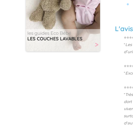
L'avi
les guides Eco Bébé
⭐️⭐️⭐️
LES COUCHES LAVABLES
>
"
Les
d’ur
⭐️⭐️⭐️
"
Exce
⭐️⭐️⭐️
"
Très
dort
vive
surt
d'aut