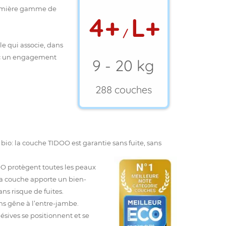
remière gamme de
4+
L+
/
e qui associe, dans
vec un engagement
9 - 20 kg
288 couches
o: la couche TIDOO est garantie sans fuite, sans
O protègent toutes les peaux
 la couche apporte un bien-
ns risque de fuites.
s gêne à l’entre-jambe.
hésives se positionnent et se