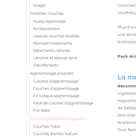
Concilie
Snappi
couches 
Entretien Couches
Huiles essentielles
Plus d’un
Antibactériens
une seul
Lessives couches lavables
écologiq
Réimperméabilisants
Détachants naturels
Pack éco
Lanoline et lessives laine
Désinfectants
Apprentissage propreté
La me
Culottes d'apprentissage
Recomma
Couches d'apprentissage
ingrédien
Kit ludique apprentissage
Hypoalle
Pack de culottes d'apprentissage
de bébés,
Pot bébé
être tota
Couches jetables écologiques
Anatomiq
Couches Tidoo
Pour ferm
Couches Bambo Nature