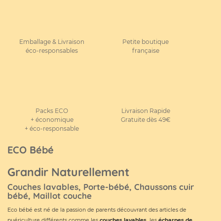
Emballage & Livraison
Petite boutique
éco-responsables
française
Packs ECO
Livraison Rapide
+ économique
Gratuite dès 49€
+ éco-responsable
ECO Bébé
Grandir Naturellement
Couches lavables, Porte-bébé, Chaussons cuir
bébé, Maillot couche
Eco bébé est né de la passion de parents découvrant des articles de
puériculture différents comme les
couches lavables
,
les
écharpes de