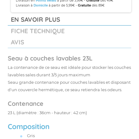
Livraison en
Points Relais
à partir de 3,99€ -
Gratuite
dès 49€
Livraison à
Domicile
à partir de 5,99€ -
Gratuite
dès 89€
EN SAVOIR PLUS
FICHE TECHNIQUE
AVIS
Seau à couches lavables 23L
La contenance de ce seau est idéale pour stocker les
couches
lavables
sales durant 3/5 jours maximum
Seau grande contenance pour couches lavables et disposant
d'un couvercle hermétique, ce seau retiendra les
odeurs
.
Contenance
23 L (diamètre : 36cm - hauteur : 42 cm)
Composition
Gris