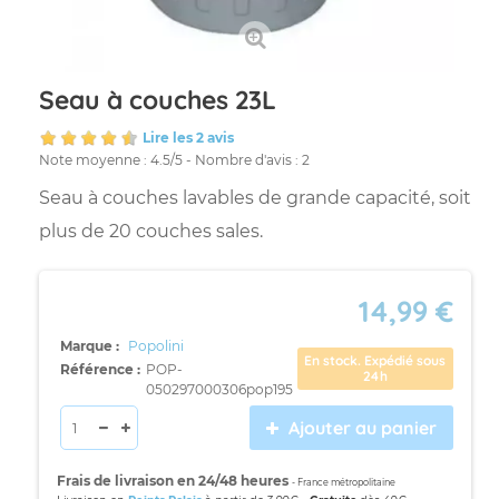
Seau à couches 23L
Lire les 2 avis
Note moyenne :
4.5
/
5
- Nombre d'avis :
2
Seau à couches lavables de grande capacité, soit
plus de 20 couches sales.
14,99 €
Marque :
Popolini
En stock. Expédié sous
Référence :
POP-
24h
050297000306pop195
Ajouter au panier
Frais de livraison en 24/48 heures
- France métropolitaine