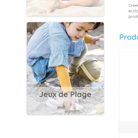
Gree
écolo
prod
Prod
Jeux de Plage