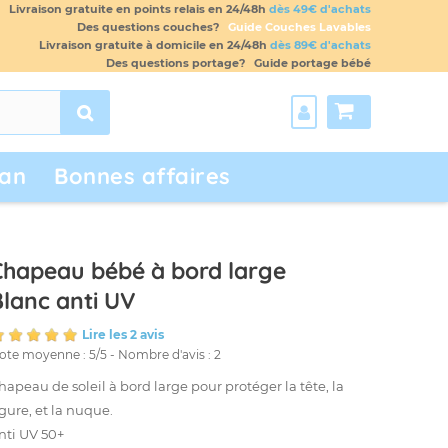
Livraison gratuite en points relais en 24/48h
dès 49€ d'achats
Des questions couches?
Guide Couches Lavables
Livraison gratuite à domicile en 24/48h
dès 89€ d'achats
Des questions portage?
Guide portage bébé
an
Bonnes affaires
Chapeau bébé à bord large
Blanc anti UV
Lire les 2 avis
ote moyenne :
5
/
5
- Nombre d'avis :
2
hapeau de soleil à bord large pour protéger la tête, la
igure, et la nuque.
nti UV 50+