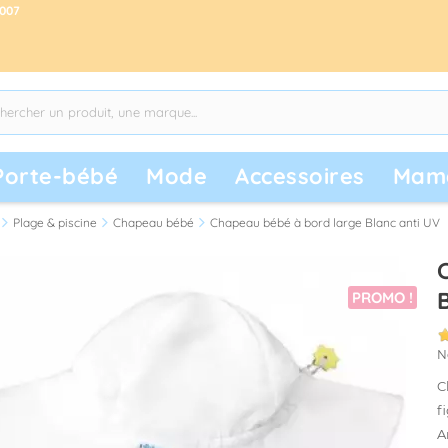
2007
Porte-bébé
Mode
Accessoires
Mam
Plage & piscine
Chapeau bébé
Chapeau bébé à bord large Blanc anti UV
PROMO !
N
C
f
A