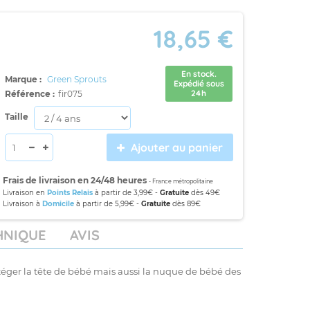
18,65 €
En stock.
Marque :
Green Sprouts
Expédié sous
24h
Référence :
fir075
Taille
Ajouter au panier
Frais de livraison en 24/48 heures
- France métropolitaine
Livraison en
Points Relais
à partir de 3,99€ -
Gratuite
dès 49€
Livraison à
Domicile
à partir de 5,99€ -
Gratuite
dès 89€
HNIQUE
AVIS
téger la tête de bébé mais aussi la nuque de bébé des