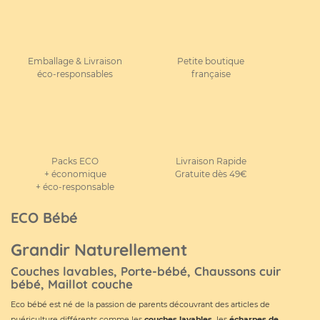
Emballage & Livraison
Petite boutique
éco-responsables
française
Packs ECO
Livraison Rapide
+ économique
Gratuite dès 49€
+ éco-responsable
ECO Bébé
Grandir Naturellement
Couches lavables, Porte-bébé, Chaussons cuir
bébé, Maillot couche
Eco bébé est né de la passion de parents découvrant des articles de
puériculture différents comme les
couches lavables
,
les
écharpes de