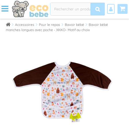
Accessoires
Pour le repas
Bavoir bébé
Bavoir bébé
manches longues avec poche - XKKO- Motif au choix