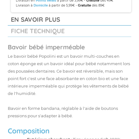
Livraison en
Points Relais
à partir de 3,99€ -
Gratuite
dès 49€
Livraison à
Domicile
à partir de 5,99€ -
Gratuite
dès 89€
EN SAVOIR PLUS
FICHE TECHNIQUE
Bavoir bébé imperméable
Le bavoir bébé
Popolini
est un bavoir multi-couches en
coton éponge est un bavoir idéal pour bébé notamment lors
des poussées dentaires. Ce bavoir est réversible, mais son
point fort c'est une face absorbante en coton bio et une face
intérieure imperméable qui protège les vêtements de bébé
de l'humidité.
Bavoir en forme bandana, réglable à l'aide de boutons
pressions pour s'adapter à bébé.
Composition