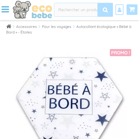
Accessoires
Pour les voyages
Autocollant écologique « Bébé à
Bord » - Étoiles
PROMO !