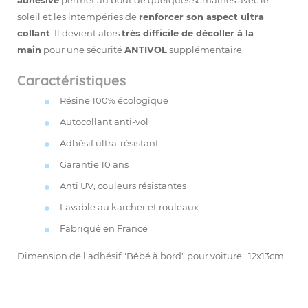
adhésive
permet au bout de quelques semaines avec le
soleil et les intempéries de
renforcer son aspect ultra
collant
. Il devient alors
très difficile de décoller à la
main
pour une sécurité
ANTIVOL
supplémentaire.
Caractéristiques
Résine 100% écologique
Autocollant anti-vol
Adhésif ultra-résistant
Garantie 10 ans
Anti UV, couleurs résistantes
Lavable au karcher et rouleaux
Fabriqué en France
Dimension de l'adhésif "Bébé à bord" pour voiture : 12x13cm