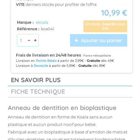
VITE
derniers stocks pour profiter de l'offre
10,99 €
Marque :
ekoala
En stock. Expédié sous
24h
Référence :
koa041
Ajouter au panier
Frais de livraison en 24/48 heures
- France métropolitaine
Livraison en
Points Relais
à partir de 3,99€ -
Gratuite
dès 49€
Livraison à
Domicile
à partir de 5,99€ -
Gratuite
dès 89€
EN SAVOIR PLUS
FICHE TECHNIQUE
Anneau de dentition en bioplastique
Anneau de dentition en forme de Koala sans aucun
plastique et aucun produit nocif pour bébé.
Fabriqué avec un bioplastique à base d’amidon de maïs et
d'huiles végétales, ce jouet est totalement biodégradable.