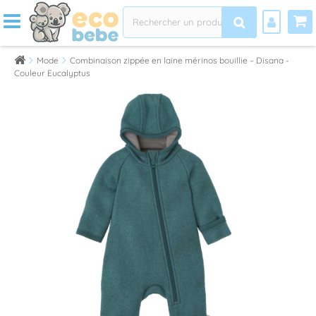
Mode
Combinaison zippée en laine mérinos bouillie – Disana -
Couleur Eucalyptus