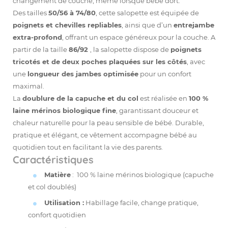
changement de couche, même lorsque bébé dort.
Des tailles
50/56 à 74/80
, cette salopette est équipée de
poignets et chevilles repliables
, ainsi que d’un
entrejambe
extra-profond
, offrant un espace généreux pour la couche. A
partir de la taille
86/92
, la salopette dispose de
poignets
tricotés et de deux poches plaquées sur les côtés
, avec
une
longueur des jambes optimisée
pour un confort
maximal.
La
doublure de la capuche et du col
est réalisée en
100 %
laine mérinos biologique fine
, garantissant douceur et
chaleur naturelle pour la peau sensible de bébé. Durable,
pratique et élégant, ce vêtement accompagne bébé au
quotidien tout en facilitant la vie des parents.
Caractéristiques
Matière
: 100 % laine mérinos biologique (capuche
et col doublés)
Utilisation :
Habillage facile, change pratique,
confort quotidien